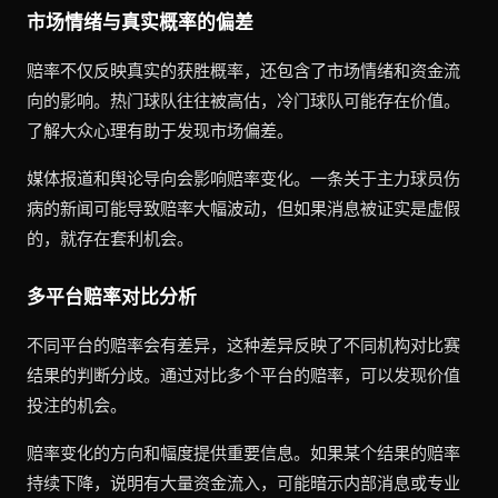
市场情绪与真实概率的偏差
赔率不仅反映真实的获胜概率，还包含了市场情绪和资金流
向的影响。热门球队往往被高估，冷门球队可能存在价值。
了解大众心理有助于发现市场偏差。
媒体报道和舆论导向会影响赔率变化。一条关于主力球员伤
病的新闻可能导致赔率大幅波动，但如果消息被证实是虚假
的，就存在套利机会。
多平台赔率对比分析
不同平台的赔率会有差异，这种差异反映了不同机构对比赛
结果的判断分歧。通过对比多个平台的赔率，可以发现价值
投注的机会。
赔率变化的方向和幅度提供重要信息。如果某个结果的赔率
持续下降，说明有大量资金流入，可能暗示内部消息或专业