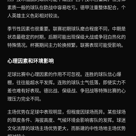
素质一般的球队在欧战中容易吃亏。德甲注重整体配合，个
人英雄主义色彩相对较淡。
季节性因素也很重要。联赛初期球队磨合程度不同，中期是
状态最稳定的时期，后期可能出现保级大战或争冠白热化的
特殊情况。杯赛期间主力轮换频繁，联赛表现可能受影响。
心理因素和环境影响
足球比赛中心理因素的作用不可忽视。连胜的球队信心爆
棚，往往能超水平发挥。连败的球队士气低落，即使实力不
差也难有好表现。德比战、保级战、争冠战等特殊比赛的心
理压力完全不同。
主场优势在足球中表现明显，但程度因球场而异。某些球场
的草皮条件、海拔高度、气候环境会影响客队的发挥。球迷
文化浓厚的球场主场优势更大，而新建的中性场地主场优势