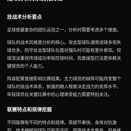
技战术分析要点
足球是最复杂的团队运动之一，分析时需要考虑多个维度。
球队的战术风格是分析的核心。攻击型球队通常进球多但失
球也多，防守反击型球队在面对强队时可能有意外表现。控
球流派重视传球成功率和控球时间，而直接型打法更依赖关
键球员的个人能力。
阵容配置直接影响比赛结果。主力球员的缺阵可能改变整个
球队的技战术体系，新援的融入程度决定战力的发挥水平。
年轻球员在关键比赛中的心理承受能力需要特别关注。
联赛特点和规律挖掘
不同联赛有不同的特点和规律。英超节奏快、身体对抗激
烈，技术细腻的球队可能不适应。西甲技术含量高，但身体