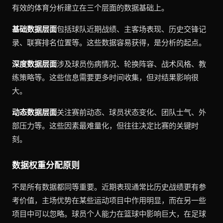
有效的体育分析建立在三个层面的数据基础上。
基础数据层面
包括球队近期战绩、主客场表现、历史交锋记
录、联赛排名位置等。这些数据容易获得，是分析的起点。
深度数据层面
涉及球员伤病情况、轮换阵容、战术风格、教
练策略等。这些信息需要更多时间收集，但对结果影响很
大。
动态数据层面
关注赛前动态、球员状态变化、团队士气、外
部压力等。这些因素最难量化，但往往决定比赛的关键时
刻。
数据权重分配原则
不是所有数据都同等重要。近期表现通常比历史战绩更有参
考价值，主场优势在某些运动项目中作用明显，而在另一些
项目中可以忽略。球员个人能力在篮球中影响巨大，在足球