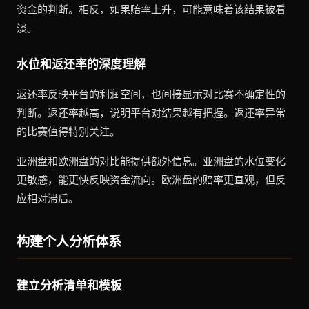
资金的判断。相反，如果赔率上升，可能意味着该结果被看
淡。
水位和返还率的深度理解
返还率反映平台的利润空间，也间接显示对比赛不确定性的
判断。返还率越高，说明平台对结果越有把握。返还率异常
的比赛值得特别关注。
亚洲盘和欧洲盘的对比能提供额外信息。亚洲盘的水位变化
更敏感，能更快反映资金流向。欧洲盘的赔率更直观，但反
应相对滞后。
构建个人分析体系
建立分析清单和模板