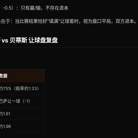
5、-0.5）：只有赢/输，不存在退本
在于：当比赛结果恰好"填满"让球差时，视为盘口平局，双方退本
vs 贝蒂斯 让球盘复盘
数据
约75%（赔率约1.33）
巴萨让一球（-1）
约1.61
约1.96