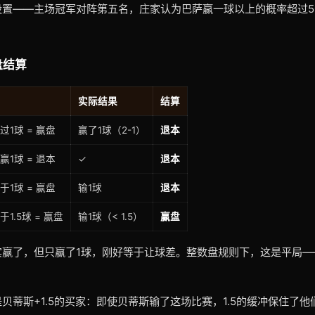
置——主场冠军对阵第五名，庄家认为巴萨赢一球以上的概率超过50
盘结算
实际结果
结算
过1球 = 赢盘
赢了1球（2-1）
退本
赢1球 = 退本
✓
退本
于1球 = 赢盘
输1球
退本
于1.5球 = 赢盘
输1球（< 1.5）
赢盘
实赢了，但只赢了1球，刚好等于让球差。整数盘规则下，这是平局—
贝蒂斯+1.5的买家：即使贝蒂斯输了这场比赛，1.5的缓冲保住了他