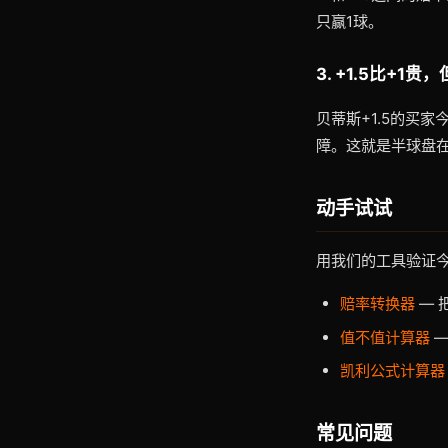
只赢1球。
3. +1.5比+1
贝蒂斯+1.5的买
障。这就是半球盘
动手试试
用我们的工具验证
赔率转换器
— 
值不值计算器
—
凯利公式计算器
常见问题