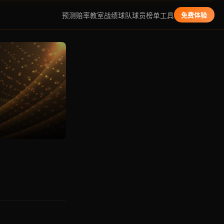
预测
赔率教室
战绩
球队
球员
榜单
工具
免费体验