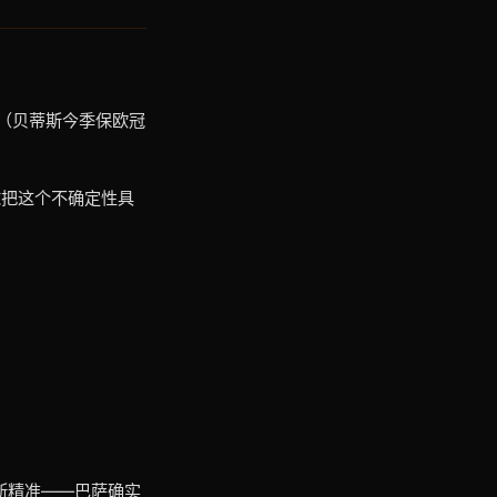
队（贝蒂斯今季保欧冠
球把这个不确定性具
判断精准——巴萨确实