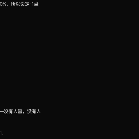
%，所以设定-1盘
—没有人赢，没有人
们。