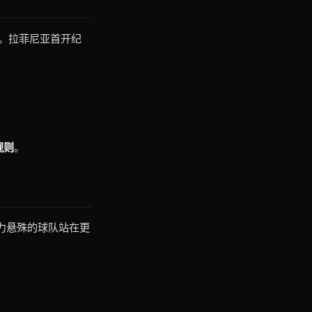
胜。拉菲尼亚首开纪
规则
。
支实力悬殊的球队站在更