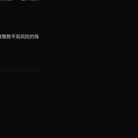
除整数平局风险的保