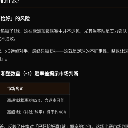
我们什么？
惕「恰好」的风险
大热赢了1球。这在欧洲顶级联赛中并不少见，尤其当客队是实力强
住不溃败。
球、xG远超对手，最终只赢1球——这就是足球的不确定性。整数让
间」。
.5）和整数盘（-1）赔率差揭示市场判断
市场含义
赢超1球概率约62%，含退本可能
+
赢超1球（排除1球平）概率约48%
的赔率差，反映了庄家对「巴萨恰好赢1球」概率的定价。这场比赛市场