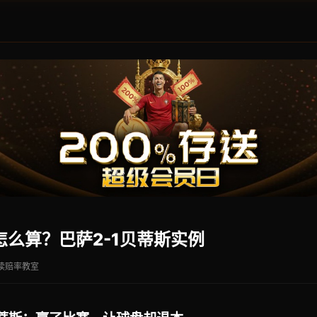
怎么算？巴萨2-1贝蒂斯实例
读
赔率教室