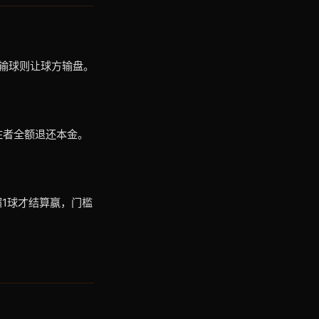
或输球则让球方输盘。
注者全额退还本金。
超1球才结算赢，门槛