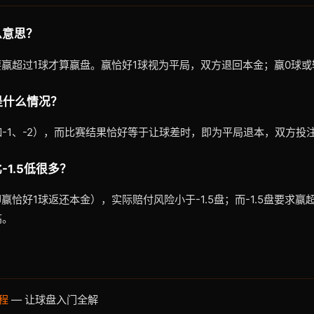
么意思？
要赢超过1球才算赢盘。赢恰好1球视为平局，双方退回本金；赢0球
是什么情况？
-1、-2），而比赛结果恰好等于让球差时，即为平局退本，双方投
-1.5低很多？
赢恰好1球返还本金），实际赔付风险小于-1.5盘；而-1.5盘要求赢
高。
程
— 让球盘入门全解