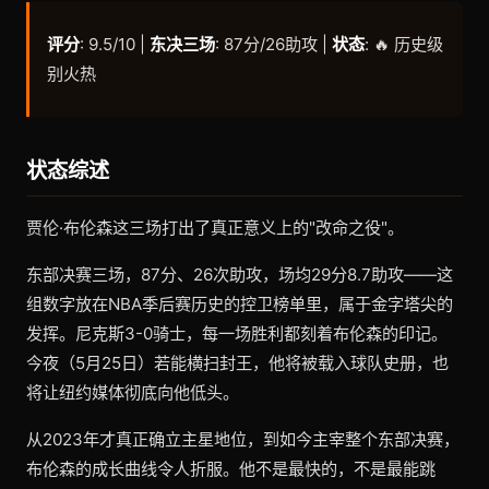
评分
: 9.5/10 |
东决三场
: 87分/26助攻 |
状态
: 🔥 历史级
别火热
状态综述
贾伦·布伦森这三场打出了真正意义上的"改命之役"。
东部决赛三场，87分、26次助攻，场均29分8.7助攻——这
组数字放在NBA季后赛历史的控卫榜单里，属于金字塔尖的
发挥。尼克斯3-0骑士，每一场胜利都刻着布伦森的印记。
今夜（5月25日）若能横扫封王，他将被载入球队史册，也
将让纽约媒体彻底向他低头。
从2023年才真正确立主星地位，到如今主宰整个东部决赛，
布伦森的成长曲线令人折服。他不是最快的，不是最能跳