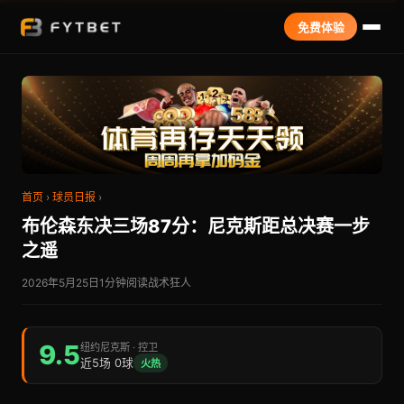
免费体验
首页
›
球员日报
›
布伦森东决三场87分：尼克斯距总决赛一步
之遥
2026年5月25日
1分钟阅读
战术狂人
9.5
纽约尼克斯 · 控卫
近5场 0球
火热