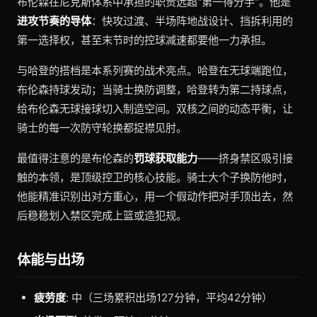
布伦森在尼克斯体系中承担的职责远超"第一得分手"。他是
进攻节奏的导体
：快攻过渡、半场阵地战设计、挡拆利用的
第一选择权，甚至末节时的控球减速都要他一力承担。
与哈登的搭档是本系列赛的战术亮点。哈登在无球端跑位，
布伦森持球发动；当骑士换防调整，哈登转为第二持球点，
给布伦森无球接球切入制造空间。双核之间的动态平衡，让
骑士的每一次防守轮换都捉襟见肘。
最值得注意的是布伦森的
罚球获取能力
——挤身禁区吸引接
触的本领，是顶级控卫的核心技能。骑士大个子换防他时，
他能精准识别出对方重心，用一个假动作把对手顶出去，然
后稳稳划入禁区完成上篮或造犯规。
体能与出场
疲劳度
: 中（三场累积出场127分钟，平均42分钟）