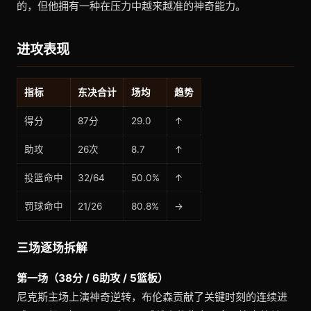
的，但他拥有一种在压力中越来越准的神奇能力。
进攻表现
指标
东决合计
场均
趋势
得分
87分
29.0
↑
助攻
26次
8.7
↑
投篮命中
32/64
50.0%
↑
罚球命中
21/26
80.8%
→
三场逐场拆解
第一场（38分 / 6助攻 / 5篮板）
尼克斯主场上演神奇逆转，布伦森贡献了关键时刻的连续进