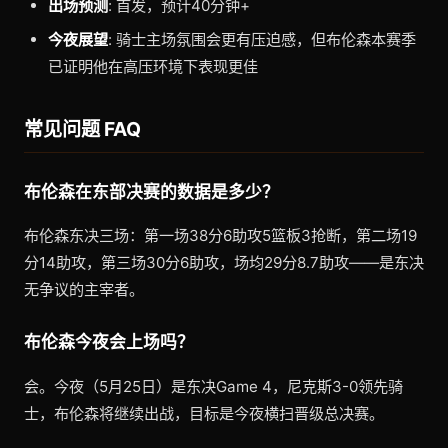
出场预测
: 首发，预计40分钟+
今夜展望
: 骑士主场氛围会更有压迫感，但布伦森本赛季
已证明他在高压环境下表现更佳
常见问题 FAQ
布伦森在东部决赛的数据是多少？
布伦森东决三场：第一场38分6助攻5篮板3抢断，第二场19
分14助攻，第三场30分6助攻，场均29分8.7助攻——是东决
无争议的主宰者。
布伦森今夜会上场吗？
会。今夜（5月25日）是东决Game 4，尼克斯3-0领先骑
士，布伦森将继续出战，目标是今夜横扫晋级总决赛。