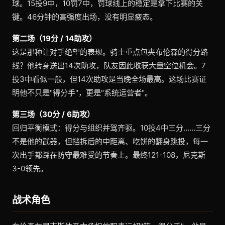
球。15投9中，10罚7中，罚球线上的稳定是拿下比赛的关
键。46分钟的高强度出场，没有明显疲态。
第二场（19分 / 14助攻）
这是那种让对手绝望的表现。骑士重点包夹布伦森的得分路
线？他转身送出14次助攻，队友因此收获大量空位机会。7
投3中看似一般，但14次助攻是当晚全场最高。这场比赛证
明他不只是"得分手"，更是"系统运营者"。
第三场（30分 / 6助攻）
回归平衡模式：得分与组织并驾齐驱。10投4中三分……三分
不是他的武器，但挡拆后的中距离、吃饼的翻身跳投，每一
次出手都踩在防守最难受的节奏上。最终121-108，尼克斯
3-0领先。
战术角色