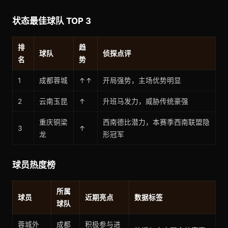
状态最佳球队 TOP 3
排
趋
球队
侦探点评
名
势
1
成都蓉城
↑↑
开局强势，主场优势明显
2
云南玉昆
↑
升班马发力，威胁传统豪强
重庆铜梁
西南德比潜力，本赛季西南联盟隐
3
↑
龙
形冠军
球员热度榜
所属
球员
近期亮点
数据标签
球队
蓉城外
成都
积极参与进