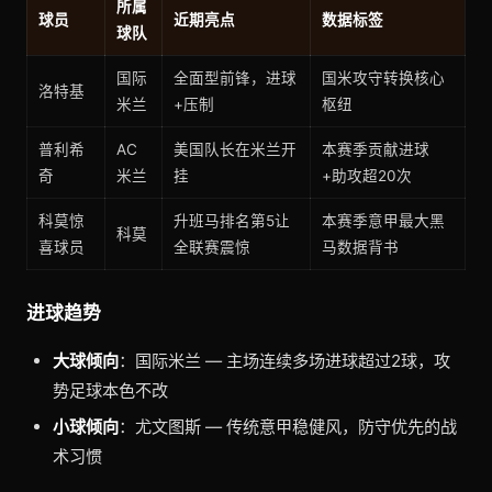
所属
球员
近期亮点
数据标签
球队
国际
全面型前锋，进球
国米攻守转换核心
洛特基
米兰
+压制
枢纽
普利希
AC
美国队长在米兰开
本赛季贡献进球
奇
米兰
挂
+助攻超20次
科莫惊
升班马排名第5让
本赛季意甲最大黑
科莫
喜球员
全联赛震惊
马数据背书
进球趋势
大球倾向
：国际米兰 — 主场连续多场进球超过2球，攻
势足球本色不改
小球倾向
：尤文图斯 — 传统意甲稳健风，防守优先的战
术习惯