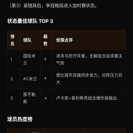
（第3）紧随其后，争冠格局进入加时赛状态。
状态最佳球队 TOP 3
排
趋
球队
侦探点评
名
势
国际米
进攻与防守并重，无解组合延续霸主
1
↑
兰
气势
德比城市双雄同步发力，对阵压力巨
2
AC米兰
↑
大
那不勒
3
→
卢卡库+普利希奇组合爆炸级输出
斯
球员热度榜