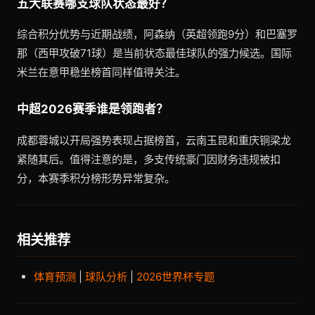
五大联赛哪支球队状态最好？
综合积分优势与近期战绩，阿森纳（英超领跑9分）和巴塞罗
那（西甲攻破71球）是当前状态最佳球队的强力候选。国际
米兰在意甲稳坐榜首同样值得关注。
中超2026赛季谁是领跑者？
成都蓉城以开局强势表现占据榜首，云南玉昆和重庆铜梁龙
紧随其后。值得注意的是，多支传统豪门因财务违规被扣
分，本赛季积分榜形势异常复杂。
相关推荐
体育预测
|
球队分析
|
2026世界杯专题