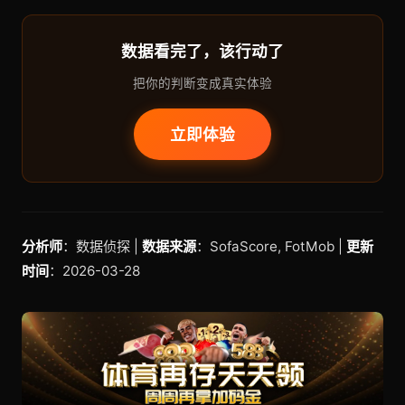
数据看完了，该行动了
把你的判断变成真实体验
立即体验
分析师
：数据侦探 |
数据来源
：SofaScore, FotMob |
更新
时间
：2026-03-28