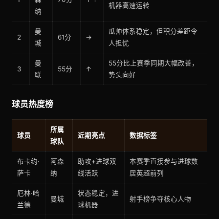
机器高速运转
纳
曼
瓜帅体系稳定，但积分差距令
2
61分
→
城
人担忧
曼
55分比上赛季同期大幅改善，
3
55分
↑
联
势头向好
球员热度榜
所属
球员
近期亮点
数据标签
球队
布卡约·
阿森
助攻+进球双
本赛季直接参与进球数
萨卡
纳
线活跃
居英超前列
厄林·哈
状态稳定，进
曼城
射手榜争夺核心人物
兰德
球机器