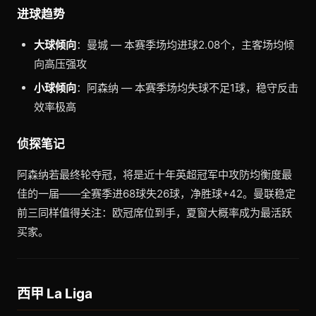
进球趋势
大球倾向
：曼城 — 本赛季场均进球2.08个，主客场均倾
向高压强攻
小球倾向
：阿森纳 — 本赛季场均失球不足1球，稳守反击
效率极高
侦探笔记
阿森纳若最终轮夺冠，将是近十年英超冠军中攻防均衡度最
佳的一届——全赛季进68球失26球，净胜球+42。曼联稳定
前三同样值得关注：欧冠席位到手，夏窗大概率成为最活跃
买家。
西甲 La Liga