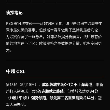
侦探笔记
PSG第14次夺冠——从数据角度看，法甲是欧洲主流联赛中
竞争最失衡的赛事。但朗斯本赛季做到了坚持到最后几轮，
为联赛保留了一丝悬念。对博彩数据分析而言，法甲最有价
值的地方在下半区：欧战资格之争数据更分散，赔率空间更
大。
中超 CSL
第13轮（5月19日）：
成都蓉城主场0-1负于上海海港
，李新
翔打入制胜球，蓉城
9连胜就此终结
。但蓉城依然以
34分
（11胜1平1负）
强势领跑，领先第二名重庆铜梁龙
14分
，冠
军大局未变。