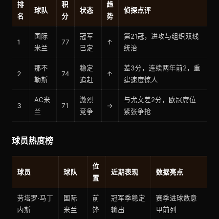
排
积
趋
球队
状态
侦探点评
名
分
势
国际
冠军
第21冠，进攻与组织双线
1
77
↑
米兰
已定
统治
那不
稳定
差3分，连续两年前2，重
2
74
↑
勒斯
追赶
建速度惊人
AC米
激烈
与尤文差2分，欧冠席位
3
71
→
兰
竞争
紧张争抢
球员热度榜
位
球员
球队
近期表现
数据亮点
置
劳塔罗·马丁
国际
前
冠军季稳定
赛季进球数意
内斯
米兰
锋
输出
甲前列