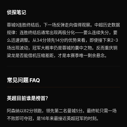
侦探笔记
蓉城9连胜终结后，下一场反弹走向值得观察。中超历史数据
规律：连胜终结后通常出现两极分化——要么连续失分，要
么迅速调整。从34分领先14分的优势来看，即使接下来2-3
场出现波动，冠军大概率仍是蓉城的囊中之物。反而重庆铜
梁龙是否能借机压缩差距，才是本赛季唯一剩余悬念。
常见问题 FAQ
英超目前谁是榜首？
阿森纳以82分领跑，领先第二名曼城5分。最终轮只需一场
不败即可夺冠，是16年来最接近英超冠军的时刻。