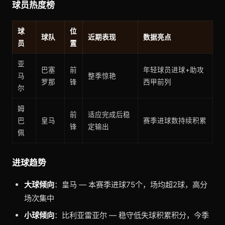
球员热度榜
球
位
球队
近期表现
数据亮点
员
置
亚
巴塞
前
年轻球员进球+助攻
马
整季惊艳
罗那
锋
西甲前列
尔
姆
前
适应完成后稳
巴
皇马
赛季进球数持续积累
锋
定输出
佩
进球趋势
大球倾向
：皇马 — 本赛季进球75个，场均超2球，高分
场次集中
小球倾向
：比利亚雷亚尔 — 稳守低失球积累积分，今季