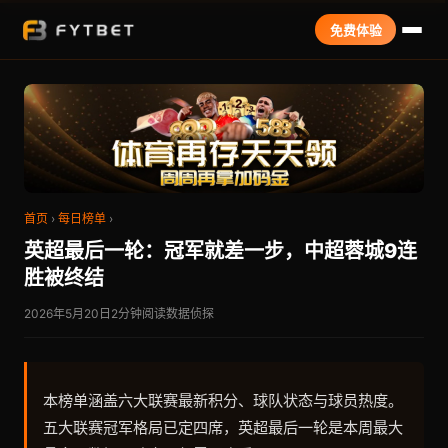
免费体验
首页
›
每日榜单
›
英超最后一轮：冠军就差一步，中超蓉城9连
胜被终结
2026年5月20日
2分钟阅读
数据侦探
本榜单涵盖六大联赛最新积分、球队状态与球员热度。
五大联赛冠军格局已定四席，英超最后一轮是本周最大