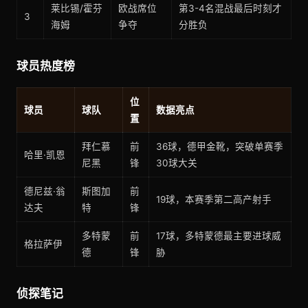
莱比锡/霍芬
欧战席位
第3-4名混战最后时刻才
3
海姆
争夺
分胜负
球员热度榜
位
球员
球队
数据亮点
置
拜仁慕
前
36球，德甲金靴，突破单赛季
哈里·凯恩
尼黑
锋
30球大关
德尼兹·翁
斯图加
前
19球，本赛季第二高产射手
达夫
特
锋
多特蒙
前
17球，多特蒙德最主要进球威
格拉萨伊
德
锋
胁
侦探笔记