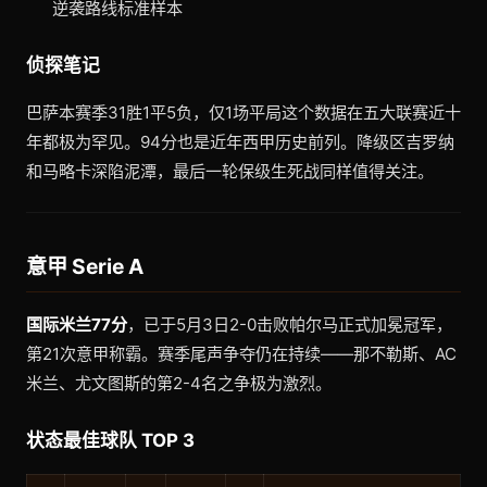
逆袭路线标准样本
侦探笔记
巴萨本赛季31胜1平5负，仅1场平局这个数据在五大联赛近十
年都极为罕见。94分也是近年西甲历史前列。降级区吉罗纳
和马略卡深陷泥潭，最后一轮保级生死战同样值得关注。
意甲 Serie A
国际米兰77分
，已于5月3日2-0击败帕尔马正式加冕冠军，
第21次意甲称霸。赛季尾声争夺仍在持续——那不勒斯、AC
米兰、尤文图斯的第2-4名之争极为激烈。
状态最佳球队 TOP 3