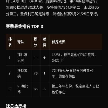
拜仁4月19日（第30轮）提前4轮封冠，第34座德甲冠军。
凯恩轻松越过30球大关。多特蒙德73分居第二，莱比锡65
分第三。圣保利已确定降级，降级附加赛5月21/25日举行。
赛季最终排名 TOP 3
排
积
趋
球队
侦探点评
名
分
势
拜仁慕
122球，德甲是他们的后花园，
1
—
↑
尼黑
34次了
多特蒙
73分够竞争其他任何联赛冠
2
73
↑
德
军，偏偏在德国
RB莱比
第三年年有份，稳定到让人忘记
3
65
→
锡
他们存在
球员热度榜