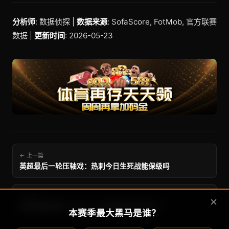
分析师
: 数据侦探 |
数据来源
: SofaScore, FotMob, 官方联赛
数据 |
更新时间
: 2026-05-23
← 上一篇
英超最后一轮压轴戏：热刺今日生死战能保级吗
下一篇 →
✕
英超阿森纳封王22年！五大联赛谁还有悬念？
本赛季最大黑马是谁？