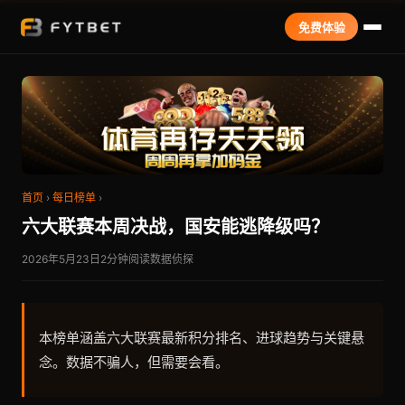
免费体验
首页
›
每日榜单
›
六大联赛本周决战，国安能逃降级吗？
2026年5月23日
2分钟阅读
数据侦探
本榜单涵盖六大联赛最新积分排名、进球趋势与关键悬
念。数据不骗人，但需要会看。