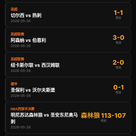
英超
1-1
切尔西 vs 热刺
预测
2026-05-26
英超联赛
3-0
阿森纳 vs 伯恩利
预测
2026-05-26
英超联赛
2-0
纽卡斯尔联 vs 西汉姆联
预测
2026-05-26
德甲
0-1
圣保利 vs 沃尔夫斯堡
预测
2026-05-26
NBA西部半决赛
森林狼 113-107
明尼苏达森林狼 vs 圣安东尼奥马
刺
预测
2026-05-26