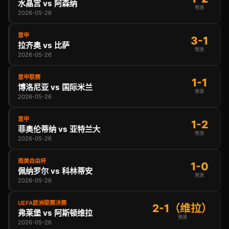
水晶宫 vs 阿森纳
预测
2026-05-26
意甲
3-1
拉齐奥 vs 比萨
预测
2026-05-26
意甲联赛
1-1
博洛尼亚 vs 国际米兰
预测
2026-05-26
意甲
1-2
菲奥伦蒂纳 vs 亚特兰大
预测
2026-05-26
南美自由杯
1-0
佩纳罗尔 vs 科林蒂安
预测
2026-05-26
UEFA欧洲联赛决赛
2-1（维拉）
弗莱堡 vs 阿斯顿维拉
预测
2026-05-26