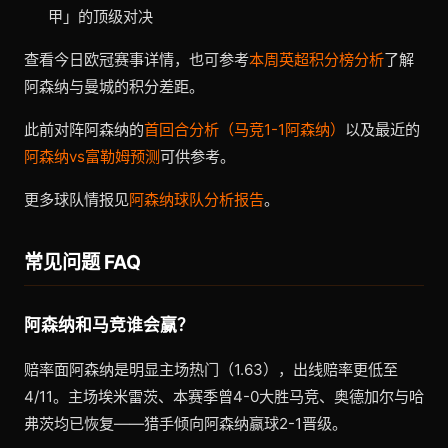
甲」的顶级对决
查看今日欧冠赛事详情，也可参考
本周英超积分榜分析
了解
阿森纳与曼城的积分差距。
此前对阵阿森纳的
首回合分析（马竞1-1阿森纳）
以及最近的
阿森纳vs富勒姆预测
可供参考。
更多球队情报见
阿森纳球队分析报告
。
常见问题 FAQ
阿森纳和马竞谁会赢？
赔率面阿森纳是明显主场热门（1.63），出线赔率更低至
4/11。主场埃米雷茨、本赛季曾4-0大胜马竞、奥德加尔与哈
弗茨均已恢复——猎手倾向阿森纳赢球2-1晋级。