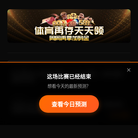
← 上一篇
✕
拜仁慕尼黑vs巴黎圣日耳曼：5-4总比分落后，次回合逆转
这场比赛已经结束
赔率有多高？
想看今天的最新预测？
下一篇 →
查看今日预测
切尔西vs诺丁汉森林：5连败零进球换帅首战，主场新帅效
应能否终结低迷？
计算器