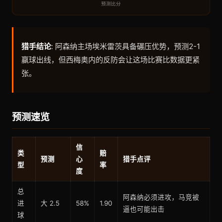
预测比分
猎手结论
: 阿森纳主场埃米雷茨具备碾压优势，预测2-1
赢球出线，但西梅奥内的反防会让这场比赛比数据更紧
张。
预测速览
信
类
赔
预测
心
猎手点评
型
率
度
总
阿森纳必须进攻，马竞被
进
大 2.5
58%
1.90
逼也可能出击
球