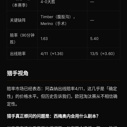
4-0大胜
—
（本赛季）
Timber（腹股沟），
关键缺阵
—
Merino（手术）
赔率（90分钟
1.63
5.40
胜）
出线赔率
4/11（≈1.36）
13/5（≈3.60）
猎手视角
赔率市场已经表态：阿森纳出线赔率4/11，这几乎是「确定
性」的价格水平。但历史告诉我们，欧冠淘汰赛从不相信确
定性。
猎手真正想问的问题是：西梅奥内会用什么剧本？