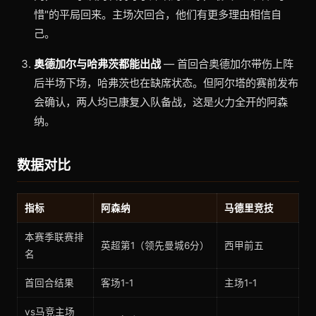
惜"的平局回来。主场次回合，他们有更多理由相信自
己。
奥德加尔与哈弗茨都能出战
— 首回合奥德加尔带伤上阵
后半场下场，哈弗茨也在缺席状态。但阿尔塔的赛前发布
会确认，两人均已康复入队备战，这是火力全开的阿森
纳。
数据对比
指标
阿森纳
马德里竞技
本赛季联赛排
英超第1（领先曼城6分）
西甲前五
名
首回合结果
客场1-1
主场1-1
vs马竞主场