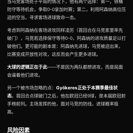
当马竞客场处于平局的情况下，他有两个选择：第一，铁桶
防守等待机会，争取0-0拿加时赛；第二，利用阿森纳高位压
迫的空当，寻求客场进球致命一击。
考虑到阿森纳在客场进攻同样凌厉（首回合在马竞家里率先
破门），马竞若选择保守等待0-0，阿森纳的进攻质量足以打
破他们。更可能的剧本是：阿森纳先进球，马竞被迫出来，
比赛变成开放性对攻，这反而会产生更多进球。
大球的逻辑正在于此
——不是因为两队都想进攻，而是局面
会逼着他们进攻。
另一个被市场忽略的点：
Gyökeres正处于本赛季最佳状
态
。首回合点球破门之后，他在欧冠已经9球，是本届欧冠射
手榜前列。主场发挥的他，面对马竞的防线，进球概率极
高。
风险因素