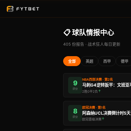
📋 球队情报中心
405 份报告 · 战术狂人每日更新
全部
英超
西甲
德甲
NBA西部决赛 · 第2名
9
评分
↑
2胜0平2负
欧冠决赛 · 第1名
8
评分
↑
欧冠晋级决赛