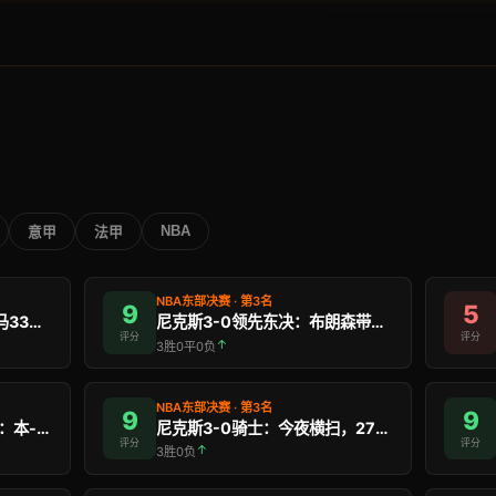
NBA
意甲
法甲
NBA东部决赛 · 第3名
9
5
马刺G4逆转扳平：文班亚马33分+43英尺绝 …
尼克斯3-0领先东决：布朗森带队10连胜，25年首 …
评分
评分
↑
3胜0平0负
NBA东部决赛 · 第3名
9
9
阿森纳UCL决赛倒计时5天：本-怀特报销，后防线如 …
尼克斯3-0骑士：今夜横扫，27年来首进总决赛触手 …
评分
评分
↑
3胜0负