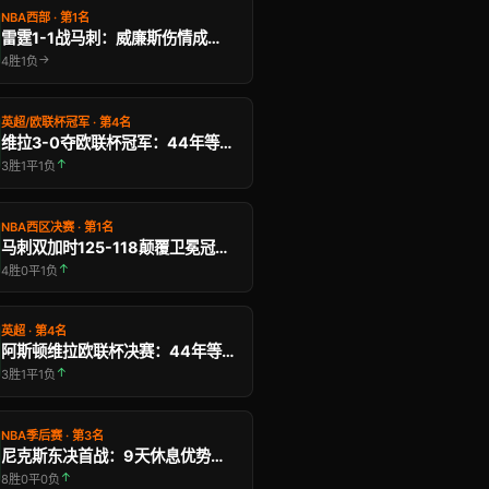
NBA西部 · 第1名
雷霆1-1战马刺：威廉斯伤情成西决最大变数
→
4胜1负
英超/欧联杯冠军 · 第4名
维拉3-0夺欧联杯冠军：44年等待终结，埃默里五冠 …
↑
3胜1平1负
NBA西区决赛 · 第1名
马刺双加时125-118颠覆卫冕冠军：战术封 …
↑
4胜0平1负
英超 · 第4名
阿斯顿维拉欧联杯决赛：44年等待今夜终结，埃梅里能 …
↑
3胜1平1负
NBA季后赛 · 第3名
尼克斯东决首战：9天休息优势，主场MSG能压垮骑士 …
↑
8胜0平0负