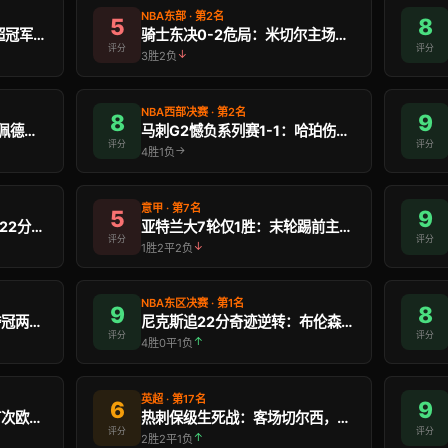
NBA东部 · 第2名
5
8
阿森纳22年等待终结：英超冠军，欧冠决赛前夕最终章
骑士东决0-2危局：米切尔主场大爆发能否改写历史？
评分
评分
↓
3胜2负
NBA西部决赛 · 第2名
8
9
拉齐奥连败三场净丢7球：佩德罗告别赛能否打破魔咒？
马刺G2憾负系列赛1-1：哈珀伤情G3最大变数，文 …
评分
评分
→
4胜1负
意甲 · 第7名
5
9
纽约尼克斯2-0领先骑士：22分逆转奇迹的战术密码 …
亚特兰大7轮仅1胜：末轮踢前主帅旧东家，能否止颓？
评分
评分
↓
1胜2平2负
NBA东区决赛 · 第1名
9
8
阿森纳双冠倒计时：英超夺冠两天后，布达佩斯欧冠决战 …
尼克斯追22分奇迹逆转：布伦森38分，G2今晚如何 …
评分
评分
↑
4胜0平1负
英超 · 第17名
6
9
弗莱堡欧联杯决赛：史上首次欧洲决赛，德甲小球会能否 …
热刺保级生死战：客场切尔西，2分险优势今晚见分晓
评分
评分
↑
2胜2平1负