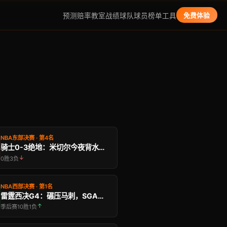
预测
赔率教室
战绩
球队
球员
榜单
工具
免费体验
NBA东部决赛 · 第4名
骑士0-3绝地：米切尔今夜背水一战，历史从未有队伍 …
↓
0胜3负
NBA西部决赛 · 第1名
雷霆西决G4：碾压马刺，SGA统治力触目惊心
↑
季后赛10胜1负