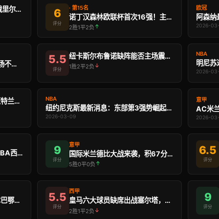
· 第15名
欧冠
阿斯顿维拉欧联杯16强迎战里尔，能否摆脱联赛低迷？
6
诺丁汉森林欧联杯首次16强！主场迎战米德蒂兰能否历 …
评分
2026-03
↑
2胜1平2负
NBA
纽卡斯尔布鲁诺缺阵能否主场震撼巴萨？欧冠16强状态 …
5.5
曼城最新消息：欧冠客战皇马，11场不败的蓝月亮能否制造伯纳乌 …
↓
1胜2平2负
评分
2026-03
NBA
意甲
拜仁慕尼黑凯恩能否出战亚特兰大？欧冠客场状态分析
纽约尼克斯最新消息：东部第3强势崛起，16胜5负的惊人连胜态 …
2026-03-09
2026-03
意甲
9
6.5
雷霆队最新消息：49胜15负领跑NBA西部，今晚主场战勇士｜ …
国际米兰德比大战来袭，积67分领跑意甲
评分
评分
↑
5胜0平0负
西甲
5.5
9
巴塞罗那主力阵容迎战毕尔巴鄂，亚马尔领衔冲击联赛王 …
皇马六大球员缺席出战塞尔塔，伤病危机下谁来拯救卫冕 …
评分
评分
↓
2胜1平2负