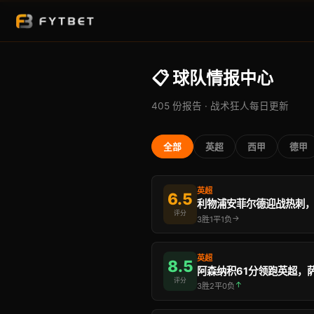
📋 球队情报中心
405 份报告 · 战术狂人每日更新
全部
英超
西甲
德甲
英超
6.5
评分
→
3胜1平1负
英超
8.5
评分
↑
3胜2平0负