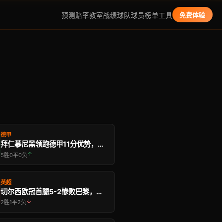
预测
赔率教室
战绩
球队
球员
榜单
工具
免费体验
德甲
拜仁慕尼黑领跑德甲11分优势，今日挑战勒沃库森
↑
5胜0平0负
英超
切尔西欧冠首腿5-2惨败巴黎，罗斯尼尔承认实力差 …
↓
2胜1平2负