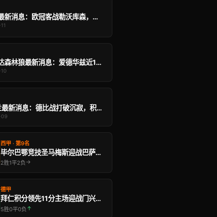
阿森纳最新消息：欧冠客战勒沃库森，欧德加德缺阵能否挺进八强？
-11
明尼苏达森林狼最新消息：爱德华兹近10场均29.5分，客战湖 …
-10
AC米兰最新消息：德比战打破沉寂，积分追逐国米进入关键阶段｜ …
-09
西甲 · 第9名
毕尔巴鄂竞技圣马梅斯迎战巴萨，能否终结领头羊连胜？
→
2胜1平2负
德甲
拜仁积分领先11分主场迎战门兴，伤缺诺伊尔戴维斯能 …
↑
5胜0平0负