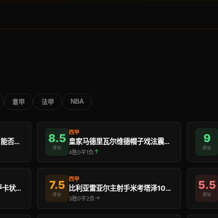
NBA
意甲
法甲
西甲
8.5
9
利物浦安菲尔德迎战热刺，能否重回前四？
皇家马德里瓦尔维德帽子戏法震惊欧洲，今日主场迎战埃 …
评分
评分
↑
4胜0平1负
西甲
7.5
5.5
阿森纳积61分领跑英超，萨卡状态回升，明日迎战埃弗 …
比利亚雷亚尔主射手米考塔泽10球领衔，冲击西甲欧冠 …
评分
评分
→
3胜0平2负